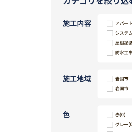
カテゴリを絞り込
施工内容
アパー
システ
屋根塗
防水工
施工地域
岩国市
岩国市
色
赤
(0)
グレー
(