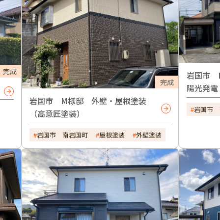
完成
岩国市 
完成
陽光発電
岩国市 M様邸 外壁・屋根塗装
岩国市 
（高意匠塗装）
岩国市 南岩国町
屋根塗装
外壁塗装