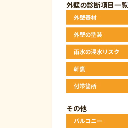
外壁の診断項目一覧
外壁基材
破損・欠損
外壁の塗装
反り
ひび割れ
塗膜の劣化
腐食・サビ
雨水の浸水リスク
剥離・浮き
凍害
苔・藻の繁殖
窓台・敷居の雨漏りあと
軒裏
窓枠周辺のしみ窓枠周辺
雨樋のつまり
軒裏天井の雨漏りあと
外壁のシーリングの破断
付帯箇所
シーリング材の破断・欠
開口部周りのシーリング
表面塗装の劣化
破風の劣化・塗装の剥離
幕板の劣化・塗装の剥離
その他
庇の劣化・サビ
バルコニー