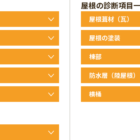
屋根の診断項目
屋根葺材（瓦）
破損・欠損
屋根の塗装
ずれ
ひび割れ
塗膜の剥離
縁切りの状況
棟部
剥離・浮き
苔・藻の繁殖
漆喰の劣化・欠損
防水層（陸屋根）
のしみ
板金のさび
板金の釘抜け・浮き
防水塗膜の劣化
・欠損
横桶
損
防水塗膜の浮き・剥離
の破断・欠損
不陸・水はけ不良
勾配不良
水切り金具の劣化・不
詰まり
塗装の劣化・剥離
サビ・金具の劣化