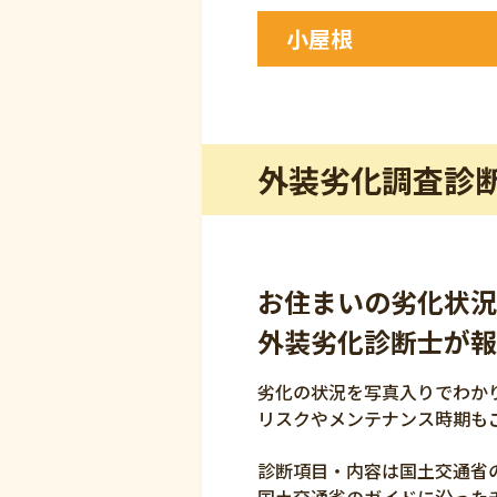
防水層の劣化・破断
小屋根
水切り金具の劣化・破断
出隈・入隈の劣化
雨漏りあと
不陸・水はけ不良
野路板の劣化・腐食
外部の光漏れ（隙間）
外装劣化調査診
お住まいの劣化状況
外装劣化診断士が報
劣化の状況を写真入りでわか
リスクやメンテナンス時期も
診断項目・内容は国土交通省