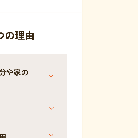
つの理由
分や家の
用