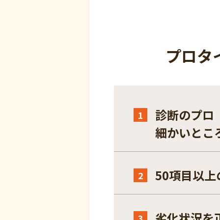
プロタ
診断のプロ
1
細かいとこ
50項目以
2
劣化状況を
3